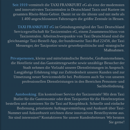
Seit 1919
vermittelt die TAXI FRANKFURT eG als eine der modernsten
und innovativsten Taxizentralen in Deutschland Taxis und Kuriere im
gesamten Rhein-Main-Gebiet. Damit ist sie die älteste und mit mehr als
1.400 angeschlossenen Fahrzeugen die größte Zentrale in Hessen.
TAXI FRANKFURT eG
ist Gründungsmitglied der Taxi Deutschland
Servicegesellschaft für Taxizentralen eG, einem Zusammenschluss von
Taxizentralen. Arbeitsschwerpunkte von Taxi Deutschland sind die
gleichnamige Taxi-Bestell-App, der bundesweite Taxi-Ruf 22456, der Taxi
Messenger, der Taxiportier sowie gewerbepolitische und -strategische
Maßnahmen.
Privatpersonen
, kleine und mittelständische Betriebe, Großunternehmen,
die Hotellerie und das Gaststättengewerbe sowie unzählige Besucher der
Stadt nehmen die Vielzahl unserer Dienstleistungen in Anspruch.
Langjährige Erfahrung trägt zur Zufriedenheit unserer Kunden und zur
Umsetzung neuer Servicemodelle bei. Profitieren auch Sie von unseren
professionellen Dienstleistungen in den Bereichen Personen- und
Sachbeförderung.
Autobooking
: Ein kostenloser Service der Taxizentrale! Mit dem Taxi
Butler für die Gastronomie oder dem Taxiportier für die Hotelrezeption
bestellen und stornieren Sie ihr Taxi auf Knopfdruck. Schnelle und einfache
Bedienung, priorisierte Auftragsvermittlung und Auskunft über Taxi-
Nummer und Ankunftszeit zeichnen diese innovativen Bestellsysteme aus.
Sie sind interessiert? Kontaktieren Sie unsere Kundenbetreuer. Wir beraten
Sie gerne!