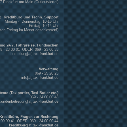
27 Frankfurt am Main (Gutleutviertel)
g, Kreditbüro und Techn. Support
Montag - Donnerstag 10-16 Uhr
Freitag 10-14 Uhr
tten Freitag im Monat geschlossen!)
ung 24/7, Fahrpreise, Fundsachen
9 - 23 00 01 ODER 069 - 23 00 33
bestellung[at]taxi-frankfurt.de
Verwaltung
069 - 25 20 25
info[at]taxi-frankfurt.de
teme (Taxiportier, Taxi Butler etc.)
069 - 24 00 00 48
kundenbetreuung
[at]taxi-frankfurt.de
Kreditbüro, Fragen zur Rechnung
4 00 00 41 ODER 069 - 24 00 00 44
kreditbuero
[at]taxi-frankfurt.de